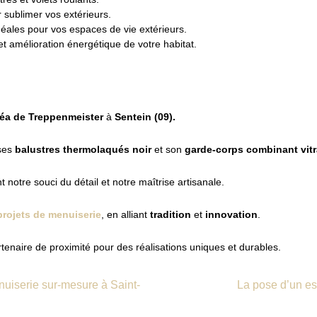
 sublimer vos extérieurs.
 idéales pour vos espaces de vie extérieurs.
t amélioration énergétique de votre habitat.
néa de Treppenmeister
à
Sentein (09).
 ses
balustres thermolaqués noir
et son
garde-corps combinant vitra
notre souci du détail et notre maîtrise artisanale.
projets de menuiserie
, en alliant
tradition
et
innovation
.
rtenaire de proximité pour des réalisations uniques et durables.
nuiserie sur-mesure à Saint-
La pose d’un esc